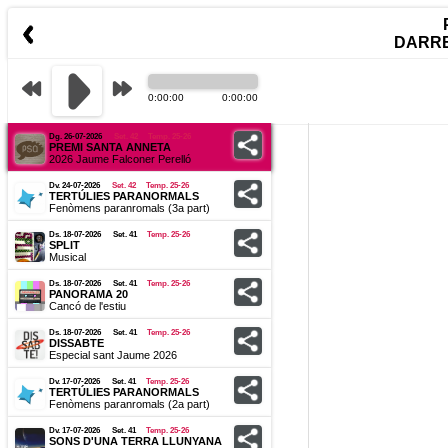
DARR
0:00:00
0:00:00
Dg. 26-07-2026
Set. 42
Temp. 25-26
PREMI SANTA ANNETA
2026 Jaume Falconer Perelló
Dv. 24-07-2026
Set. 42
Temp. 25-26
TERTÚLIES PARANORMALS
Fenòmens paranromals (3a part)
Ds. 18-07-2026
Set. 41
Temp. 25-26
SPLIT
Musical
Ds. 18-07-2026
Set. 41
Temp. 25-26
PANORAMA 20
Cancó de l'estiu
Ds. 18-07-2026
Set. 41
Temp. 25-26
DISSABTE
Especial sant Jaume 2026
Dv. 17-07-2026
Set. 41
Temp. 25-26
TERTÚLIES PARANORMALS
Fenòmens paranromals (2a part)
Dv. 17-07-2026
Set. 41
Temp. 25-26
SONS D'UNA TERRA LLUNYANA